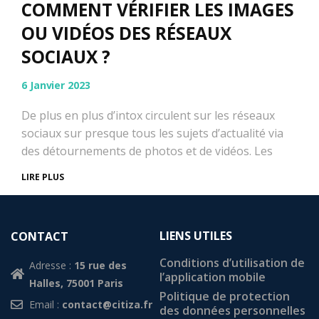
COMMENT VÉRIFIER LES IMAGES
OU VIDÉOS DES RÉSEAUX
SOCIAUX ?
6 Janvier 2023
De plus en plus d’intox circulent sur les réseaux
sociaux sur presque tous les sujets d’actualité via
des détournements de photos et de vidéos. Les
LIRE PLUS
LIENS UTILES
CONTACT
Conditions d’utilisation de
Adresse :
15 rue des
l’application mobile
Halles, 75001 Paris
Politique de protection
Email :
contact@citiza.fr
des données personnelles