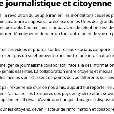
e journalistique et citoyenne 
, la révolution du peuple iranien, les inondations causées 
hie amateure a imposé sa présence sur les Unes des grands 
one portable. Comme jamais auparavant, le téléphone est dev
dénoncer, témoigner et donner un tout autre point de vue e
de ces vidéos et photos sur les réseaux sociaux comporte de
itrisent pas un sujet peuvent transmettre une information 
émerger ce journalisme collaboratif : face à la désinformati
e jamais essentiel. La collaboration entre citoyens et médias p
les médias s’enrichissent de points de vue différents sur de
ar l’expérience d’un de nos amis, aujourd’hui reporter en Afr
 l’actualité, les frontières des pays en guerre étant souven
rapidement. Il rêvait d’avoir une banque d’images à dispositio
pour les citoyens, devenir acteur de l’information et collabo