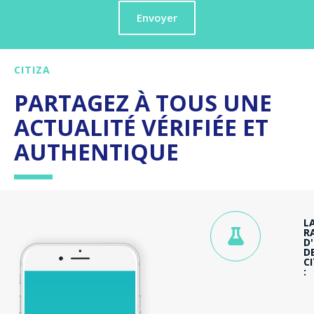
Envoyer
CITIZA
PARTAGEZ À TOUS UNE
ACTUALITÉ VÉRIFIÉE ET
AUTHENTIQUE
L
R
D
D
C
: