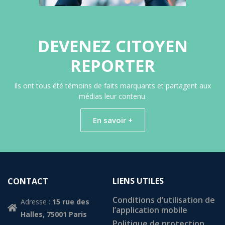
DEVENEZ CITOYEN
REPORTER
Ils ont tous été témoins de faits marquants et partagent aux
médias leur contenu.
En savoir +
LIENS UTILES
CONTACT
Conditions d’utilisation de
Adresse :
15 rue des
l’application mobile
Halles, 75001 Paris
Politique de protection