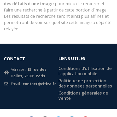
des détails d’une image
pour mieux le recadrer et
faire une recherche à partir de cette portion d’image.
Les résultats de recherche seront ainsi plus affinés et
permettront de voir sur quel site cette image a déjà été
relayée.
LIENS UTILES
CONTACT
Conditions d’utilisation de
Adresse :
15 rue des
l’application mobile
Halles, 75001 Paris
Politique de protection
Email :
contact@citiza.fr
des données personnelles
Conditions générales de
vente