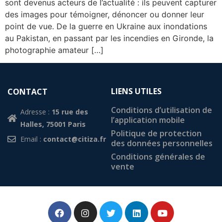
sont devenus acteurs de l’actualité : ils peuvent capturer
des images pour témoigner, dénoncer ou donner leur
point de vue. De la guerre en Ukraine aux inondations
au Pakistan, en passant par les incendies en Gironde, la
photographie amateur […]
LIENS UTILES
CONTACT
Conditions d’utilisation de
Adresse :
15 rue des
l’application mobile
Halles, 75001 Paris
Politique de protection
Email :
contact@citiza.fr
des données personnelles
Conditions générales de
vente