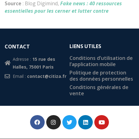
Source
: Blog Digimind,
Fake news : 40 ressources
essentielles pour les cerner et lutter contre
LIENS UTILES
CONTACT
Conditions d’utilisation de
Adresse :
15 rue des
l’application mobile
Halles, 75001 Paris
Politique de protection
Email :
contact@citiza.fr
des données personnelles
Conditions générales de
vente